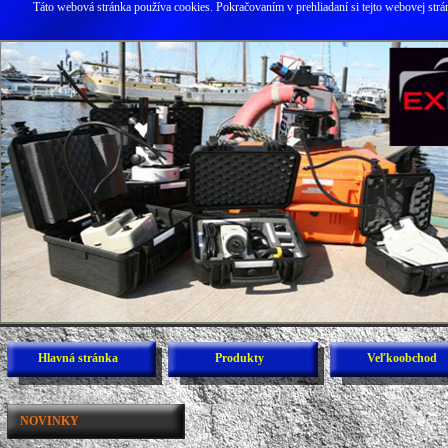
Táto webová stránka používa cookies. Pokračovaním v prehliadaní si tejto webovej str
Hlavná stránka
Produkty
Veľkoobchod
Novinky
NOVINKY