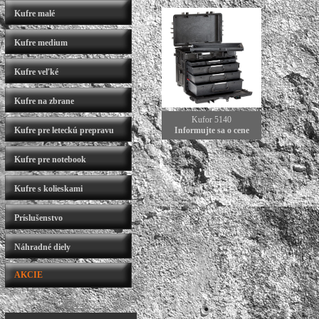
Kufre malé
Kufre medium
Kufre veľké
Kufre na zbrane
Kufor 5140
Kufre pre leteckú prepravu
Informujte sa o cene
Kufre pre notebook
Kufre s kolieskami
Príslušenstvo
Náhradné diely
AKCIE