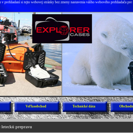
v prehliadaní si tejto webovej stránky bez zmeny nastavenia vášho webového prehliadača pre 
Veľkoobchod
Technické dáta
Obchodn
 leteckú prepravu