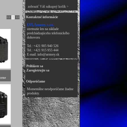
zobraziť Váš nákupný košík >
Kontaktné informácie
<<
1
>>
LVL Armory, s.r.o.
stretnutie len na základe
predchádzajúceho telefonického
dohovoru
Tel.: +421 905 940 526
Tel.: +421 915 955 444
E-mail:
info@armory.sk
Prihláste sa
Zaregistrujte sa
cene
Odporúčame
Momentálne neodporúčame žiadne
produkty.