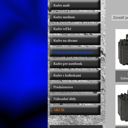
Kufre malé
Kufre medium
Kufre veľké
Kufre na zbrane
Kufre pre leteckú prepravu
Kufre pre notebook
Kufre s kolieskami
Infor
Príslušenstvo
Náhradné diely
AKCIE