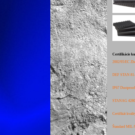
Certifikácie k
2002/95/
EC
Zh
DEF STAN 81-4
IP67 Dustproof
STANAG 4280 (
Certifikát kvali
Štandard MIL-