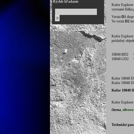
Rýchle hľadanie
Kufor Explorer
vyrezané lôžka 
Verzia
D1
dispo
Vo verzii
D2
te
Kufor Explorer 
príslušný objed
10840.BD2
10840.GD2
Kufor 10840 D1
Kufor 10840 D2
Kufor 10840 D
Kufor Explorer
čierna
,
olivovo
Technické par