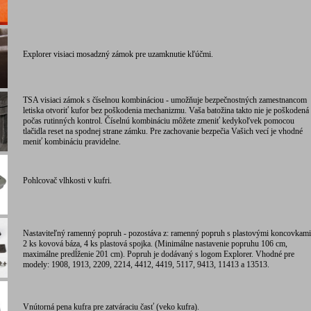
Explorer visiaci mosadzný zámok pre uzamknutie kľúčmi.
TSA visiaci zámok s číselnou kombináciou - umožňuje bezpečnostných zamestnancom
letiska otvoriť kufor bez poškodenia mechanizmu. Vaša batožina takto nie je poškodená
počas rutinných kontrol. Číselnú kombináciu môžete zmeniť kedykoľvek pomocou
tlačidla reset na spodnej strane zámku. Pre zachovanie bezpečia Vašich vecí je vhodné
meniť kombináciu pravidelne.
Pohlcovač vlhkosti v kufri.
Nastaviteľný ramenný popruh - pozostáva z: ramenný popruh s plastovými koncovkami
2 ks kovová báza, 4 ks plastová spojka. (Minimálne nastavenie popruhu 106 cm,
maximálne predĺženie 201 cm). Popruh je dodávaný s logom Explorer. Vhodné pre
modely: 1908, 1913, 2209, 2214, 4412, 4419, 5117, 9413, 11413 a 13513.
Vnútorná pena kufra pre zatváraciu časť (veko kufra).