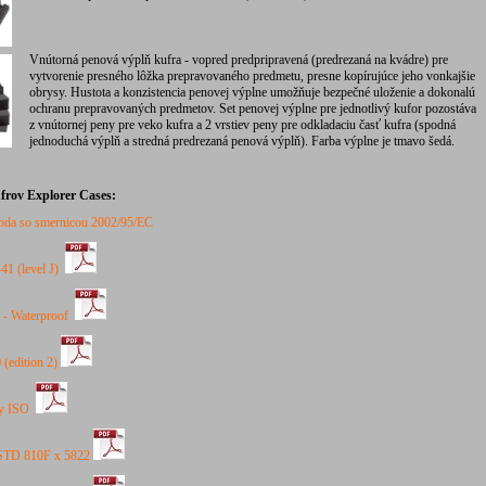
Vnútorná penová výplň kufra - vopred predpripravená (predrezaná na kvádre) pre
vytvorenie presného lôžka prepravovaného predmetu, presne kopírujúce jeho vonkajšie
obrysy. Hustota a konzistencia penovej výplne umožňuje bezpečné uloženie a dokonalú
ochranu prepravovaných predmetov. Set penovej výplne pre jednotlivý kufor pozostáva
z vnútornej peny pre veko kufra a 2 vrstiev peny pre odkladaciu časť kufra (spodná
jednoduchá výplň a stredná predrezaná penová výplň). Farba výplne je tmavo šedá.
ufrov Explorer Cases:
oda
so
smernicou
2002/95
/
EC
1 (level J)
 - Waterproof
edition 2)
ty ISO
STD 810F x 5822