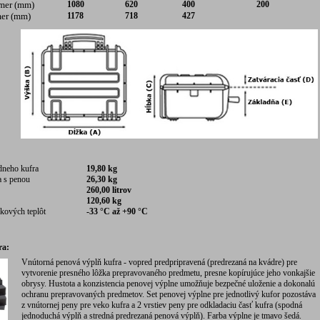
mer (mm)
1080
620
400
200
mer (mm)
1178
718
427
dneho kufra
19,80 kg
 s penou
26,30 kg
260,00 litrov
120,60 kg
kových teplôt
-33 °C až +90 °C
ra:
Vnútorná penová výplň kufra - vopred predpripravená (predrezaná na kvádre) pre
vytvorenie presného lôžka prepravovaného predmetu, presne kopírujúce jeho vonkajšie
obrysy. Hustota a konzistencia penovej výplne umožňuje bezpečné uloženie a dokonalú
ochranu prepravovaných predmetov. Set penovej výplne pre jednotlivý kufor pozostáva
z vnútornej peny pre veko kufra a 2 vrstiev peny pre odkladaciu časť kufra (spodná
jednoduchá výplň a stredná predrezaná penová výplň). Farba výplne je tmavo šedá.