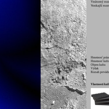
Vnútorný roz
Vonkajší roz
Hmotnosť práz
Hmotnosť kufra
Objem kufra
Výtlak
Rozsah prevádz
Vlastnosti kuf