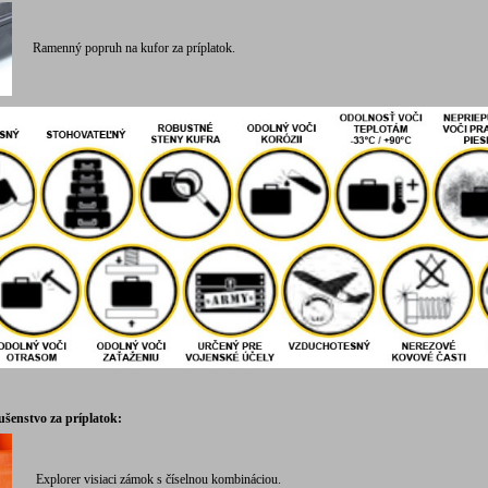
Ramenný popruh na kufor za príplatok.
lušenstvo za príplatok:
Explorer visiaci zámok s číselnou kombináciou.