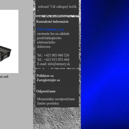
zobraziť Váš nákupný košík
>
Kontaktné informácie
LVL Armory, s.r.o.
stretnutie len na základe
predchádzajúceho
telefonického
dohovoru
Tel.: +421 905 940 526
Tel.: +421 915 955 444
E-mail:
info@armory.sk
Prihláste sa
ím naň
Zaregistrujte sa
Odporúčame
Momentálne neodporúčame
žiadne produkty.