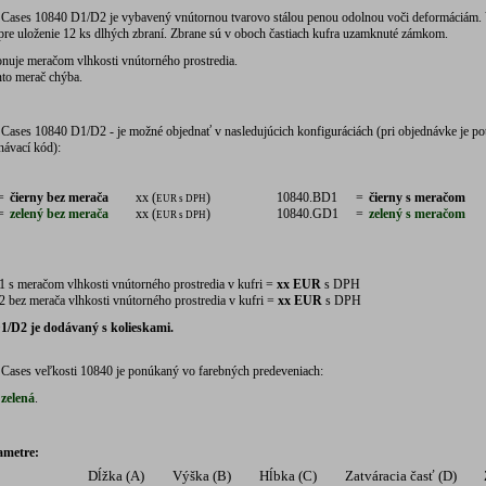
 Cases 10840 D1/D2 je vybavený vnútornou tvarovo stálou penou odolnou voči deformáciám. 
pre uloženie 12 ks dlhých zbraní. Zbrane sú v oboch častiach kufra uzamknuté zámkom.
nuje meračom vlhkosti vnútorného prostredia.
nto merač chýba.
Cases 10840 D1/D2 - je možné objednať v nasledujúcich konfiguráciách (pri objednávke je po
návací kód):
=
čierny bez merača
xx (
)
10840.BD1
=
čierny s meračom
EUR s DPH
=
zelený bez merača
xx (
)
10840.GD1
=
zelený s meračom
EUR s DPH
 s meračom vlhkosti vnútorného prostredia v kufri =
xx EUR
s DPH
 bez merača vlhkosti vnútorného prostredia v kufri =
xx EUR
s DPH
1/D2 je dodávaný s kolieskami.
 Cases veľkosti 10840 je ponúkaný vo farebných predeveniach:
 zelená
.
ametre:
Dĺžka (A)
Výška (B)
Hĺbka (C)
Zatváracia časť (D)
Z