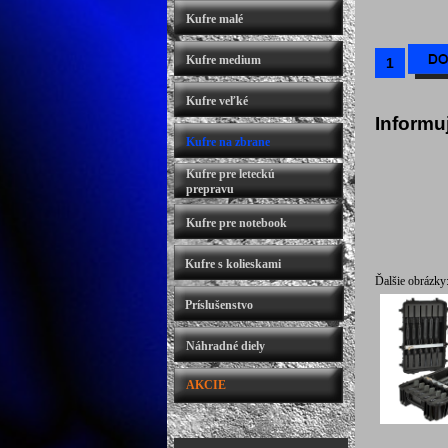
Kufre malé
Kufre medium
Kufre veľké
Informu
Kufre na zbrane
Kufre pre leteckú
prepravu
Kufre pre notebook
Kufre s kolieskami
Ďalšie obrázky
Príslušenstvo
Náhradné diely
AKCIE