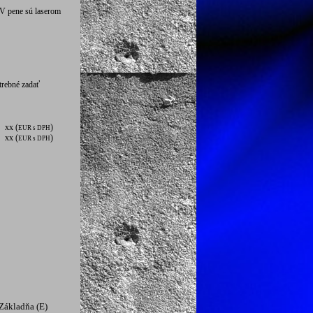
V pene sú laserom
trebné zadať
xx (
)
EUR s DPH
xx (
)
EUR s DPH
ákladňa (E)