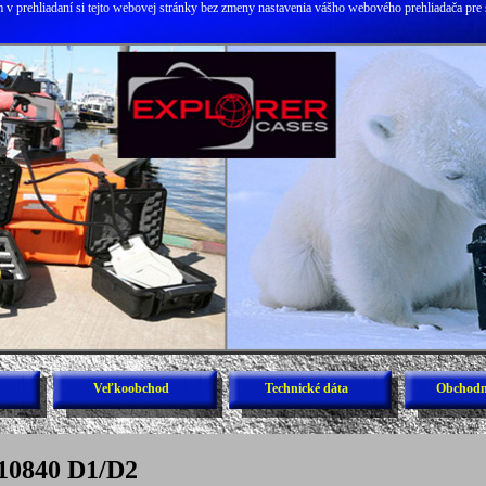
v prehliadaní si tejto webovej stránky bez zmeny nastavenia vášho webového prehliadača pre 
Veľkoobchod
Technické dáta
Obchodn
10840 D1/D2