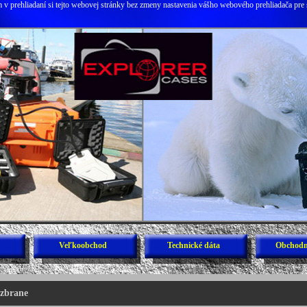
v prehliadaní si tejto webovej stránky bez zmeny nastavenia vášho webového prehliadača pre 
Veľkoobchod
Technické dáta
Obchodn
 zbrane