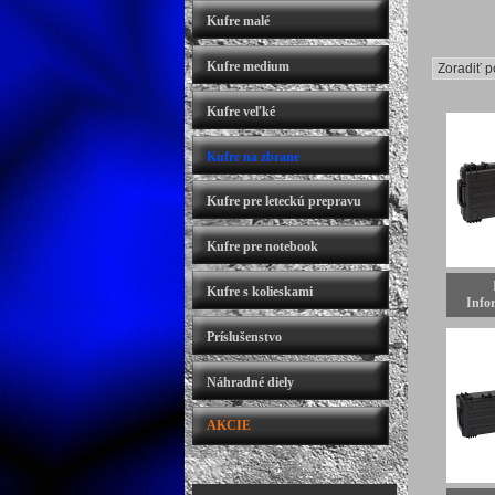
Kufre malé
Kufre medium
Kufre veľké
Kufre na zbrane
Kufre pre leteckú prepravu
Kufre pre notebook
Kufre s kolieskami
Infor
Príslušenstvo
Náhradné diely
AKCIE