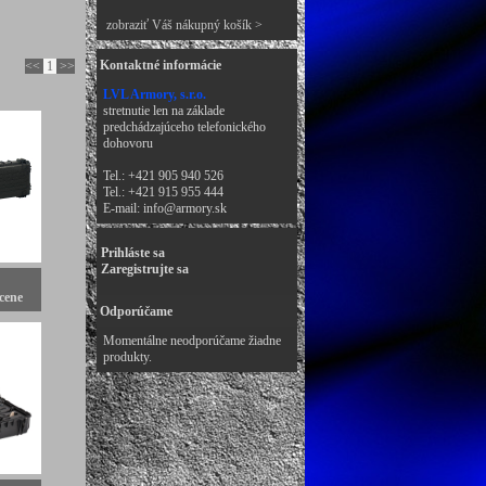
zobraziť Váš nákupný košík >
Kontaktné informácie
<<
1
>>
LVL Armory, s.r.o.
stretnutie len na základe
predchádzajúceho telefonického
dohovoru
Tel.: +421 905 940 526
Tel.: +421 915 955 444
E-mail:
info@armory.sk
Prihláste sa
Zaregistrujte sa
cene
Odporúčame
Momentálne neodporúčame žiadne
produkty.